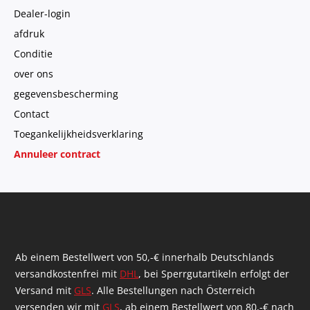
Dealer-login
afdruk
Conditie
over ons
gegevensbescherming
Contact
Toegankelijkheidsverklaring
Annuleer contract
Ab einem Bestellwert von 50,-€ innerhalb Deutschlands
versandkostenfrei mit
DHL
, bei Sperrgutartikeln erfolgt der
Versand mit
GLS
. Alle Bestellungen nach Österreich
versenden wir mit
GLS
, ab einem Bestellwert von 80,-€ nach