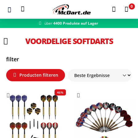
0
über
4400 Produkte auf Lager
Zum Hauptinhalt springen
VOORDELIGE SOFTDARTS
filter
Producten filteren
46%