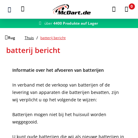
0
über
4400 Produkte auf Lager
Zum Hauptinhalt springen
Rug
Thuis
batterij bericht
batterij bericht
Informatie over het afvoeren van batterijen
In verband met de verkoop van batterijen of de
levering van apparaten die batterijen bevatten, zijn
wij verplicht u op het volgende te wijzen:
Batterijen mogen niet bij het huisvuil worden
weggegooid.
U kunt oude batterijen die wij als nieuwe batterijen in