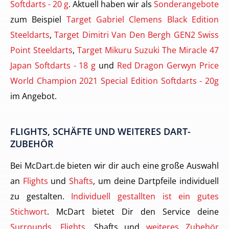
Softdarts - 20 g
. Aktuell haben wir als
Sonderangebote
zum Beispiel
Target Gabriel Clemens Black Edition
Steeldarts
,
Target Dimitri Van Den Bergh GEN2 Swiss
Point Steeldarts
,
Target Mikuru Suzuki The Miracle 47
Japan Softdarts - 18 g
und
Red Dragon Gerwyn Price
World Champion 2021 Special Edition Softdarts - 20g
im Angebot.
FLIGHTS, SCHÄFTE UND WEITERES DART-
ZUBEHÖR
Bei McDart.de bieten wir dir auch eine große Auswahl
an
Flights
und
Shafts
, um deine Dartpfeile individuell
zu gestalten.
Individuell gestallten ist ein gutes
Stichwort
. McDart bietet Dir den Service deine
Surrounds
,
Flights
, Shafts und
weiteres Zubehör