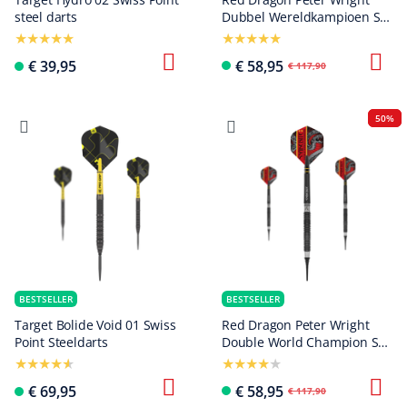
steel darts
Dubbel Wereldkampioen SE
Gold Plus Softdarts - 20g
€ 39,95
€ 58,95
€ 117,90
50%
BESTSELLER
BESTSELLER
Target Bolide Void 01 Swiss
Red Dragon Peter Wright
Point Steeldarts
Double World Champion SE
Black Softdarts - 20g
€ 69,95
€ 58,95
€ 117,90