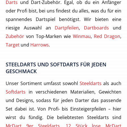
Darts
und Dart-Zubehör. Egal, ob du ein Anfänger
oder Profi bist, bei uns findest du alles, was du für ein
spannendes Dartspiel benötigst. Wir bieten eine
riesige Auswahl an
Dartpfeilen
,
Dartboards
und
Zubehör
von Top-Marken wie
Winmau
,
Red Dragon
,
Target
und
Harrows
.
STEELDARTS UND SOFTDARTS FÜR JEDEN
GESCHMACK
Unser Sortiment umfasst sowohl
Steeldarts
als auch
Softdarts
in verschiedenen Materialien, Gewichten
und Designs, sodass für jeden Darter das passende
Set dabei ist. Von Profi- bis Einsteigerpfeilen – hier
wirst du fündig. Die beliebtesten Steeldarts sind
McDart 9er Steeldarts
,
12 Stück lose McDart