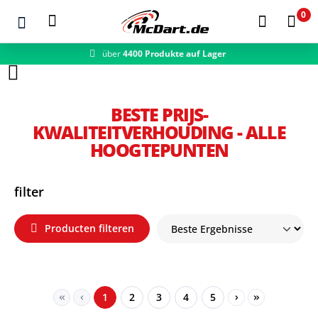
0
über
4400 Produkte auf Lager
schneller Versand
Zum Hauptinhalt springen
BESTE PRIJS-
KWALITEITVERHOUDING - ALLE
HOOGTEPUNTEN
filter
Producten filteren
Seite
Seite
Seite
Seite
Seite
1
2
3
4
5