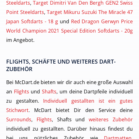
Steeldarts
,
Target Dimitri Van Den Bergh GEN2 Swiss
Point Steeldarts
,
Target Mikuru Suzuki The Miracle 47
Japan Softdarts - 18 g
und
Red Dragon Gerwyn Price
World Champion 2021 Special Edition Softdarts - 20g
im Angebot.
FLIGHTS, SCHÄFTE UND WEITERES DART-
ZUBEHÖR
Bei McDart.de bieten wir dir auch eine große Auswahl
an
Flights
und
Shafts
, um deine Dartpfeile individuell
zu gestalten.
Individuell gestallten ist ein gutes
Stichwort
. McDart bietet Dir den Service deine
Surrounds
,
Flights
, Shafts und
weiteres Zubehör
individuell zu gestallten. Darüber hinaus findest du
bei uns nützliches Zubehör wie
Dartmatten
,