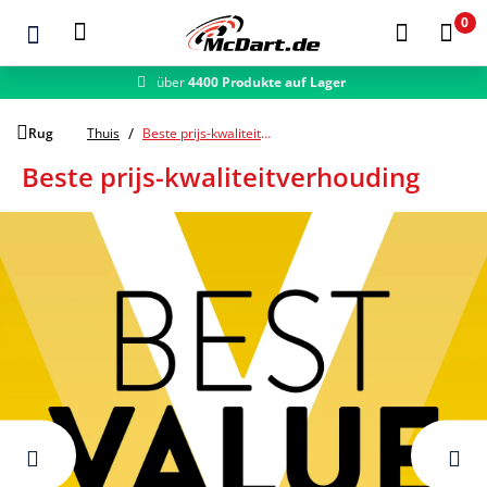
0
über
4400 Produkte auf Lager
schneller Versand
Zum Hauptinhalt springen
Rug
Thuis
Beste prijs-kwaliteitverhouding
Beste prijs-kwaliteitverhouding