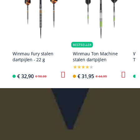
BESTSELLER
Winmau Fury stalen
Winmau Ton Machine
Wi
dartpijlen - 22 g
stalen dartpijlen
Tow
€ 32,90
€ 31,95
€ 50,00
€ 44,95