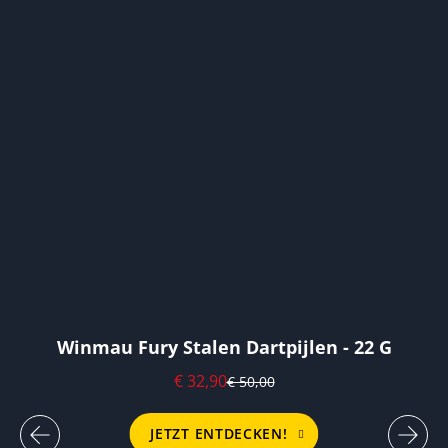
Winmau Fury Stalen Dartpijlen - 22 G
€ 32,90
€ 50,00
JETZT ENTDECKEN!