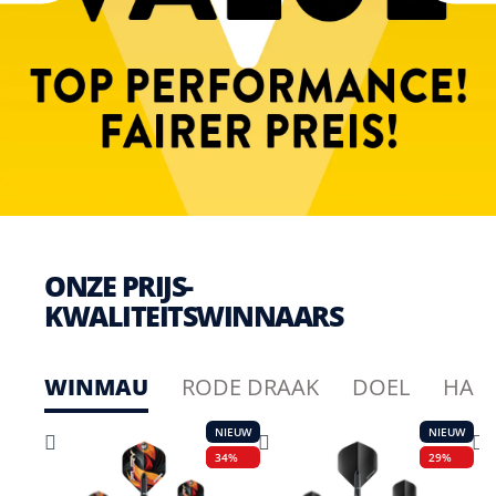
ONZE PRIJS-
KWALITEITSWINNAARS
WINMAU
RODE DRAAK
DOEL
HAR
NIEUW
NIEUW
34%
29%