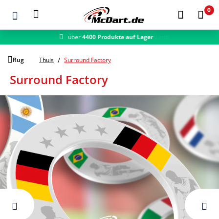
0
schneller Versand
Zum Hauptinhalt springen
Rug
Thuis
Surround Factory
Surround Factory