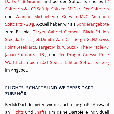
Darts / 18 Gramm
und bei den Softdarts sind es
12
Softdarts & 100 Softtip Spitzen
,
McDart 9er Softdarts
und
Winmau Michael Van Gerwen MvG Ambition
Softdarts - 20 g
. Aktuell haben wir als
Sonderangebote
zum Beispiel
Target Gabriel Clemens Black Edition
Steeldarts
,
Target Dimitri Van Den Bergh GEN2 Swiss
Point Steeldarts
,
Target Mikuru Suzuki The Miracle 47
Japan Softdarts - 18 g
und
Red Dragon Gerwyn Price
World Champion 2021 Special Edition Softdarts - 20g
im Angebot.
FLIGHTS, SCHÄFTE UND WEITERES DART-
ZUBEHÖR
Bei McDart.de bieten wir dir auch eine große Auswahl
an
Flights
und
Shafts
, um deine Dartpfeile individuell