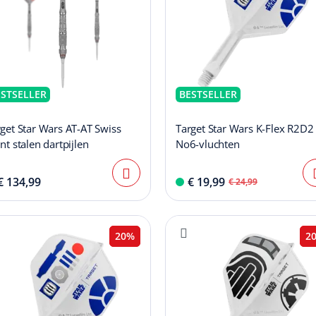
ESTSELLER
BESTSELLER
get Star Wars AT-AT Swiss
Target Star Wars K-Flex R2D2
nt stalen dartpijlen
No6-vluchten
€ 134,99
€ 19,99
€ 24,99
20%
2