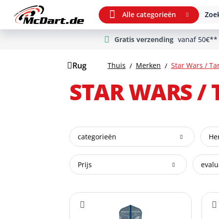
Alle categorieën
Zoek
Gratis verzending
vanaf 50€**
m Hauptinhalt springen
Ga naar zoeken
Ga naar de hoofdnavigatie
Rug
Thuis
Merken
Star Wars / Ta
STAR WARS /
categorieën
Her
Prijs
evalu