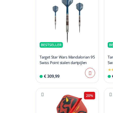
BESTSELLER
B
Target Star Wars Mandalorian 95
Tar
Swiss Point stalen dartpijlen
Swi
€ 309,99
20%