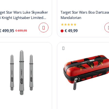
rget Star Wars Luke Skywalker
Target Star Wars Boa Dartcase
i Knight Lightsaber Limited
Mandalorian
st Edition Darts - 24g
€ 499,95
€ 49,99
€ 699,95