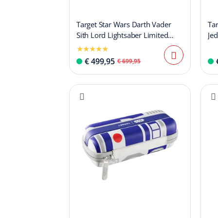
Target Star Wars Darth Vader
Ta
Sith Lord Lightsaber Limited
Jed
First Edition Darts - 24g
Fir
€ 499,95
€ 699,95