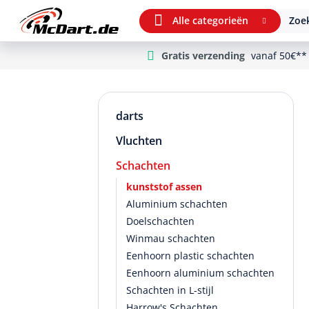
Alle categorieën
Zoek
Gratis verzending
vanaf 50€**
m Hauptinhalt springen
Ga naar zoeken
Ga naar de hoofdnavigatie
darts
Vluchten
Schachten
kunststof assen
Aluminium schachten
Doelschachten
Winmau schachten
Eenhoorn plastic schachten
Eenhoorn aluminium schachten
Schachten in L-stijl
Harrow's Schachten