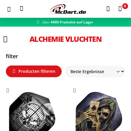
0
über
4400 Produkte auf Lager
Zum Hauptinhalt springen
ALCHEMIE VLUCHTEN
filter
Producten filteren