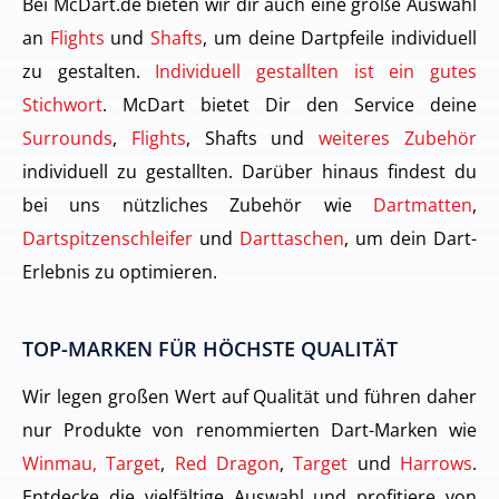
Bei McDart.de bieten wir dir auch eine große Auswahl
an
Flights
und
Shafts
, um deine Dartpfeile individuell
zu gestalten.
Individuell gestallten ist ein gutes
Stichwort
. McDart bietet Dir den Service deine
Surrounds
,
Flights
, Shafts und
weiteres Zubehör
individuell zu gestallten. Darüber hinaus findest du
bei uns nützliches Zubehör wie
Dartmatten
,
Dartspitzenschleifer
und
Darttaschen
, um dein Dart-
Erlebnis zu optimieren.
TOP-MARKEN FÜR HÖCHSTE QUALITÄT
Wir legen großen Wert auf Qualität und führen daher
nur Produkte von renommierten Dart-Marken wie
Winmau, Target
,
Red Dragon
,
Target
und
Harrows
.
Entdecke die vielfältige Auswahl und profitiere von