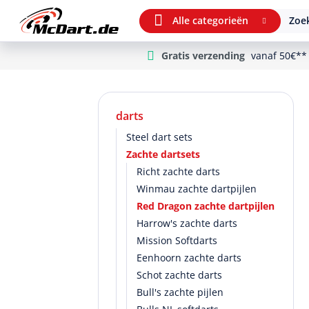
Alle categorieën
Zoek
Gratis verzending
vanaf 50€**
m Hauptinhalt springen
Ga naar zoeken
Ga naar de hoofdnavigatie
darts
Steel dart sets
Zachte dartsets
Richt zachte darts
Winmau zachte dartpijlen
Red Dragon zachte dartpijlen
Harrow's zachte darts
Mission Softdarts
Eenhoorn zachte darts
Schot zachte darts
Bull's zachte pijlen