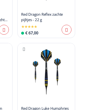
Red Dragon Reflex zachte
chte
pijltjes - 22 g
€ 67,00
om
Red Dragon Luke Humphries