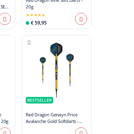
Red Dragon Rifle Soft Darts -
 SE
20g
€ 59,95
BESTSELLER
e
Red Dragon Gerwyn Price
- 20g
Avalanche Gold Softdarts -
20g