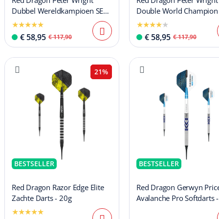
Red Dragon Peter Wright
Red Dragon Peter Wright
Dubbel Wereldkampioen SE
Double World Champion
Gold Plus Softdarts - 20g
Black Softdarts - 20g
€ 58,95
€ 58,95
€ 117,90
€ 117,90
21%
BESTSELLER
BESTSELLER
Red Dragon Razor Edge Elite
Red Dragon Gerwyn Pric
Zachte Darts - 20g
Avalanche Pro Softdarts 