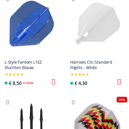
L-Style Fantom L1EZ
Harrows Clic Standard
Vluchten Blauw
Flights - White
€ 8,50
€ 4,30
€ 10,00
34%