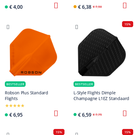
€ 4,00
€ 6,38
€ 7,50
15%
BESTSELLER
BESTSELLER
Robson Plus Standard
L-Style Flights Dimple
Flights
Champagne L1EZ Standaard
€ 6,95
€ 6,59
€ 7,75
15%
15%