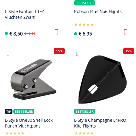
BESTSELLER
L-Style Fantom L1EZ
Robson Plus No6 Flights
Vluchten Zwart
€ 8,50
€ 6,95
€ 10,00
15%
15%
TIP
BESTSELLER
BESTSELLER
L-Style One80 Shell Lock
L-Style Champagne L4PRO
Punch Vluchtpons
Kite Flights