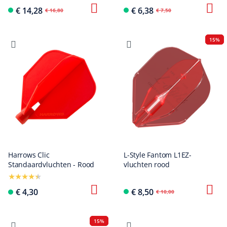
€ 14,28
€ 6,38
€ 16,80
€ 7,50
15%
Harrows Clic
L-Style Fantom L1EZ-
Standaardvluchten - Rood
vluchten rood
€ 4,30
€ 8,50
€ 10,00
15%