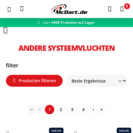
0
über
4400 Produkte auf Lager
Zum Hauptinhalt springen
ANDERE SYSTEEMVLUCHTEN
filter
Producten filteren
Seite
Seite
Seite
Seite
1
2
3
4
NIEUW
NIEUW