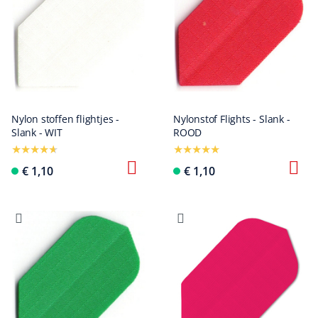
Nylon stoffen flightjes -
Nylonstof Flights - Slank -
Slank - WIT
ROOD
€ 1,10
€ 1,10