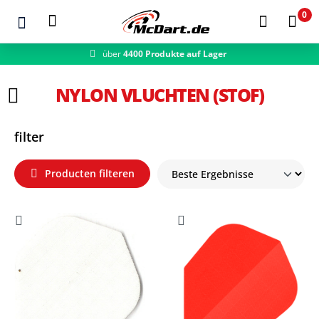
0
über
4400 Produkte auf Lager
schneller Versand
Zum Hauptinhalt springen
NYLON VLUCHTEN (STOF)
filter
Producten filteren