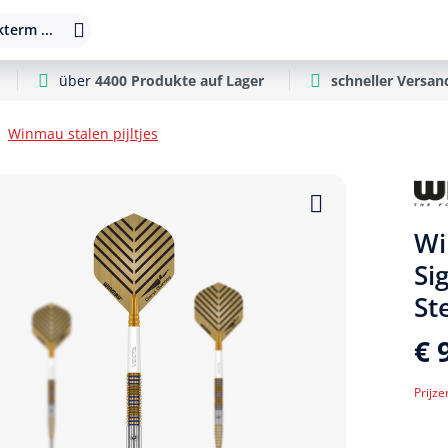
term ...
über
4400 Produkte auf Lager
schneller Versan
Winmau stalen pijltjes
Wi
Si
St
€ 
Prijze