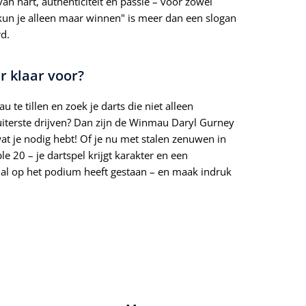
an hart, authenticiteit en passie – voor zowel
kun je alleen maar winnen" is meer dan een slogan
rd.
r klaar voor?
 te tillen en zoek je darts die niet alleen
 uiterste drijven? Dan zijn de Winmau Daryl Gurney
wat je nodig hebt! Of je nu met stalen zenuwen in
ple 20 – je dartspel krijgt karakter en een
al op het podium heeft gestaan – en maak indruk