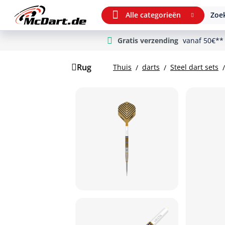
Alle categorieën
Zoek
Gratis verzending
vanaf 50€**
m Hauptinhalt springen
Ga naar zoeken
Ga naar de hoofdnavigatie
Rug
Thuis
darts
Steel dart sets