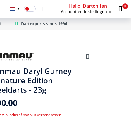
Hallo, Darten-fan
0
Account en instellingen
d
Dartexperts sinds 1994
nmau Daryl Gurney
gnature Edition
eeldarts - 23g
90,00
n zijn inclusief btw plus verzendkosten