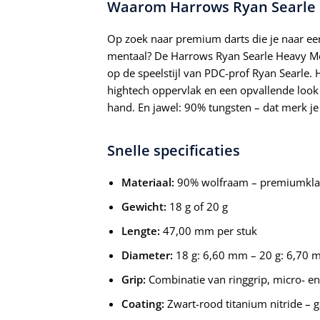
Waarom Harrows Ryan Searle H
Op zoek naar premium darts die je naar een
mentaal? De Harrows Ryan Searle Heavy Metal
op de speelstijl van PDC-prof Ryan Searle.
hightech oppervlak en een opvallende look
hand. En jawel: 90% tungsten – dat merk je b
Snelle specificaties
Materiaal:
90% wolfraam – premiumkla
Gewicht:
18 g of 20 g
Lengte:
47,00 mm per stuk
Diameter:
18 g: 6,60 mm – 20 g: 6,70
Grip:
Combinatie van ringgrip, micro- e
Coating:
Zwart-rood titanium nitride – ga