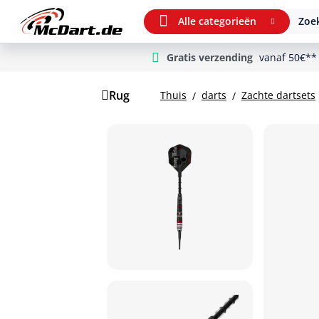
Alle categorieën
Zoek
Gratis verzending
vanaf 50€**
m Hauptinhalt springen
Ga naar zoeken
Ga naar de hoofdnavigatie
Rug
Thuis
darts
Zachte dartsets