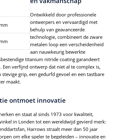
en vakmanschap
Ontwikkeld door professionele
ontwerpers en vervaardigd met
 mm
behulp van geavanceerde
technologie, combineert de zware
 mm
metalen loop een verscheidenheid
aan nauwkeurig bewerkte
sbestendige titanium nitride coating garandeert
. Een verfijnd ontwerp dat niet al te complex is,
 stevige grip, een gedurfd gevoel en een tastbare
ier maakt.
itie ontmoet innovatie
erken en staat al sinds 1973 voor kwaliteit,
winkel in Londen tot een wereldwijd gevierd merk:
nddartsfan, Harrows straalt meer dan 50 jaar
orpen om elke speler te begeleiden – innovatie en