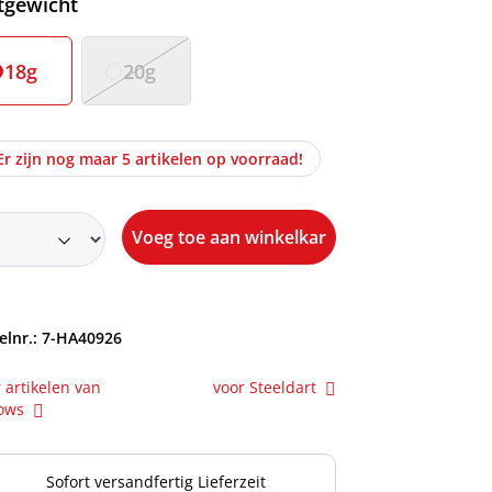
ecteer
tgewicht
18g
20g
Er zijn nog maar 5 artikelen op voorraad!
Voeg toe aan winkelkar
elnr.:
7-HA40926
 artikelen van
voor Steeldart
rows
Sofort versandfertig Lieferzeit