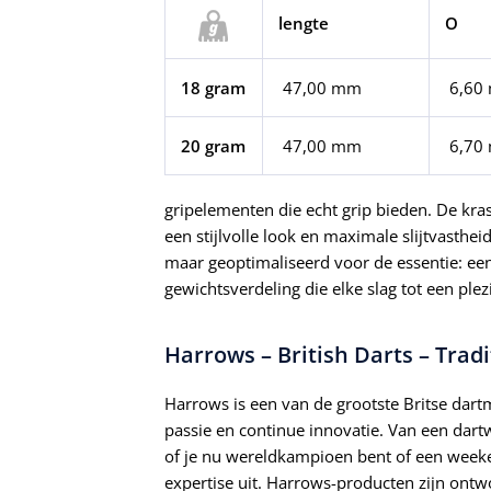
lengte
O
18 gram
 47,00 mm
6,60
20 gram
47,00 mm
6,70
gripelementen die echt grip bieden. De kra
een stijlvolle look en maximale slijtvastheid
maar geoptimaliseerd voor de essentie: een
gewichtsverdeling die elke slag tot een plez
Harrows – British Darts – Trad
Harrows is een van de grootste Britse dartm
passie en continue innovatie. Van een dart
of je nu wereldkampioen bent of een weeke
expertise uit. Harrows-producten zijn ontw