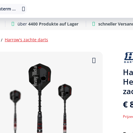
term ...
über
4400 Produkte auf Lager
schneller Versan
Harrow's zachte darts
Ha
He
za
€ 
Prijze