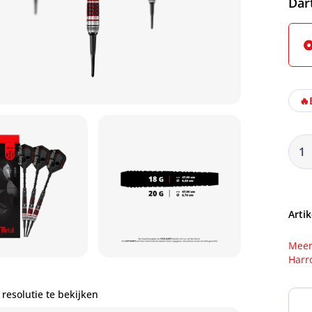
Sel
Dar
🔥
Artik
Meer
Har
resolutie te bekijken