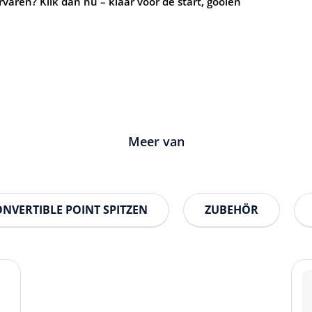
rvaren? Klik dan nu – klaar voor de start, gooien
Meer van
ONVERTIBLE POINT SPITZEN
ZUBEHÖR