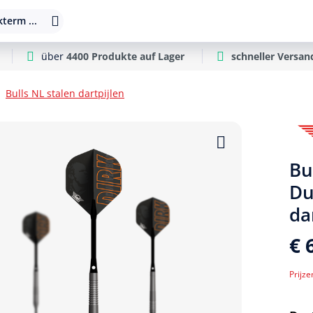
term ...
über
4400 Produkte auf Lager
schneller Versan
Bulls NL stalen dartpijlen
Bu
Du
da
€ 
Prijze