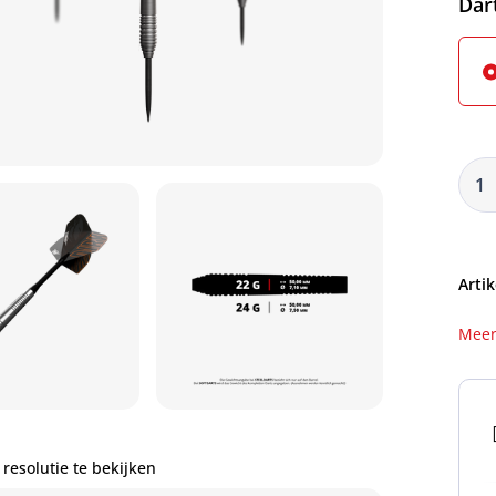
Sel
Dar
Artik
Meer
resolutie te bekijken