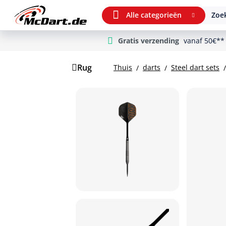
Alle categorieën
Zoek
Gratis verzending
vanaf 50€**
m Hauptinhalt springen
Ga naar zoeken
Ga naar de hoofdnavigatie
Rug
Thuis
darts
Steel dart sets