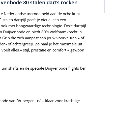
venbode 80 stalen darts rocken
hte Nederlandse toernooiheld aan de oche kunt
talen dartpijl geeft je niet alleen een
je ook met hoogwaardige technologie. Deze dartpijl
an Duijvenbode en biedt 80% wolfraamkracht in
Grip die zich aanpast aan jouw voorkeuren – of
den- of achtergreep. Zo haal je het maximale uit
 voelt alles – stijl, prestatie en comfort – gewoon
inium shafts en de speciale Duijvenbode flights ben
ode van "Aubergenius" – klaar voor krachtige