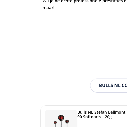
Wil je de echte professionele prestaties e
maar!
BULLS NL C
Bulls NL Stefan Bellmont
90 Softdarts - 20g