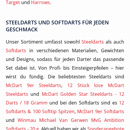
Target
und
Harrows
.
STEELDARTS UND SOFTDARTS FÜR JEDEN
GESCHMACK
Unser Sortiment umfasst sowohl
Steeldarts
als auch
Softdarts
in verschiedenen Materialien, Gewichten
und Designs, sodass für jeden Darter das passende
Set dabei ist. Von Profi- bis Einsteigerpfeilen – hier
wirst du fündig. Die beliebtesten Steeldarts sind
McDart 9er Steeldarts
,
12 Stück lose McDart
Steeldarts
und
McDart Golden Star Steeldarts - 12
Darts / 18 Gramm
und bei den Softdarts sind es
12
Softdarts & 100 Softtip Spitzen
,
McDart 9er Softdarts
und
Winmau Michael Van Gerwen MvG Ambition
Softdarts - 20 g
. Aktuell haben wir als
Sonderangebote