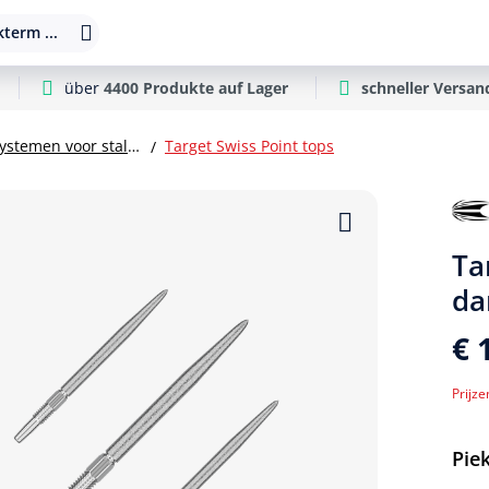
term ...
über
4400 Produkte auf Lager
schneller Versan
Vervangingssystemen voor stalen dartpijlpunten
Target Swiss Point tops
Ta
da
€ 
Prijze
Sel
Pie