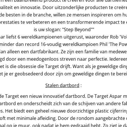
liteit en innovatie. Door uitzonderlijke producten te creë
e besten in de branche, willen ze mensen inspireren om h
prestaties te verbeteren en een transformerende impact te
is uw slogan: "Step Beyond""
r liefst 6 wereldkampioenen uitgerust, waaronder Rob 'Vol
inder dan record 16-voudig wereldkampioen Phil 'The Powe
an alleen een dartfabrikant. Ze zijn een familie van medewe
igd door een meedogenloos streven naar perfectie. Iederee
 is die obsessie die Target drijft. Want als je geweldige din
t je er geobsedeerd door zijn om geweldige dingen te bere
Stalen dartbord
:
de Target een nieuw innovatief dartbord. De Target Aspar 
dartbord en onderscheidt zich van de schijven van andere f
s. Het biedt een geheel nieuwe doorzichtige plastic cijferri
oft met minimale afleiding. Door de rondom aangebrachte dru
aal op je muur, ook nadat je hem gedraaid hebt. Zo ziet je d