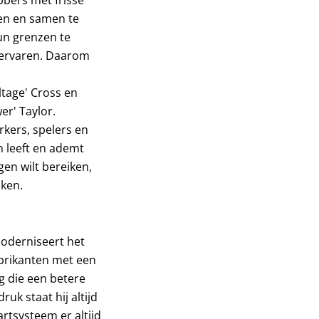
ren en samen te
un grenzen te
 ervaren. Daarom
tage' Cross en
r' Taylor.
rkers, spelers en
n leeft en ademt
gen wilt bereiken,
iken.
moderniseert het
abrikanten met een
ng die een betere
k staat hij altijd
artsysteem er altijd