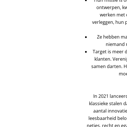
ontwerpen, kwa
werken met d
verleggen, hun 
Ze hebben maa
niemand m
Target is meer d
klanten. Veren
samen darten. Het
moe
In 2021 lanceer
klassieke stalen 
aantal innovatie
leesbaarheid belo
netjes, recht en eg