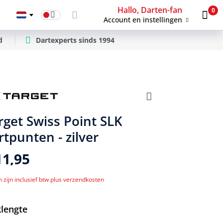
Hallo, Darten-fan
0
Account en instellingen
d
Dartexperts sinds 1994
rget Swiss Point SLK
rtpunten - zilver
11,95
n zijn inclusief btw plus verzendkosten
ecteer
klengte